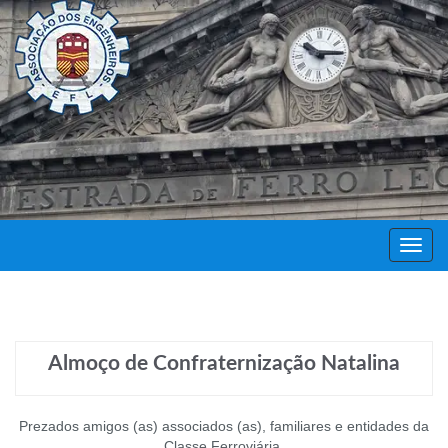
Decor
Festa
Almoço de Confraternização Natalina
Prezados amigos (as) associados (as), familiares e entidades da
Classe Ferroviária.