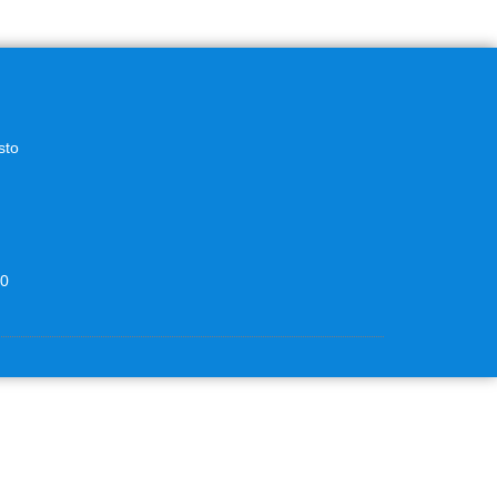
sto
00