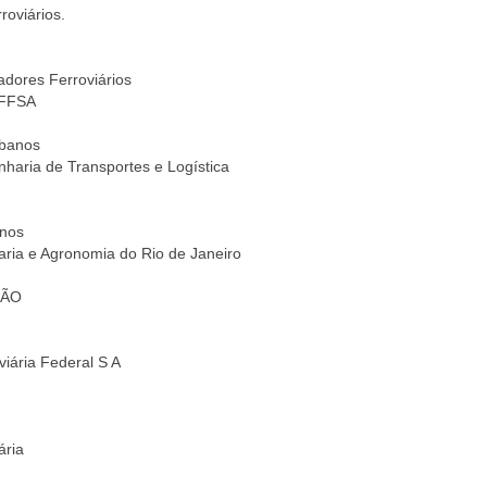
oviários.
dores Ferroviários
FFSA
rbanos
aria de Transportes e Logística
anos
ia e Agronomia do Rio de Janeiro
DÃO
ária Federal S A
ária