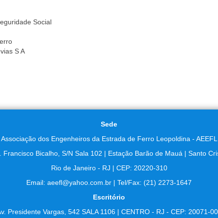
eguridade Social
erro
vias S A
Sede
Associação dos Engenheiros da Estrada de Ferro Leopoldina - AEEFL
. Francisco Bicalho, S/N Sala 102 | Estação Barão de Mauá | Santo Cri
Rio de Janeiro - RJ | CEP: 20220-310
Email: aeefl@yahoo.com.br | Tel/Fax: (21) 2273-1647
Escritório
v. Presidente Vargas, 542 SALA 1106 | CENTRO - RJ - CEP: 20071-0