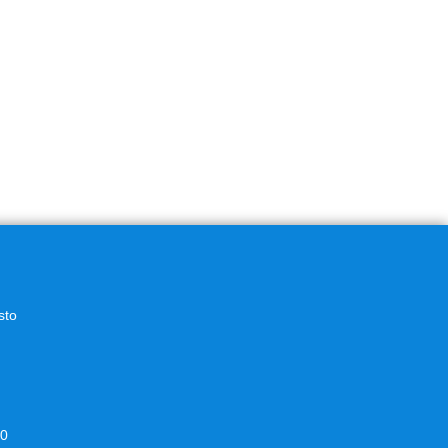
sto
00