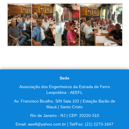
Sede
Associação dos Engenheiros da Estrada de Ferro
Leopoldina - AEEFL
Av. Francisco Bicalho, S/N Sala 102 | Estação Barão de
Mauá | Santo Cristo
Rio de Janeiro - RJ | CEP: 20220-310
Email: aeefl@yahoo.com.br | Tel/Fax: (21) 2273-1647