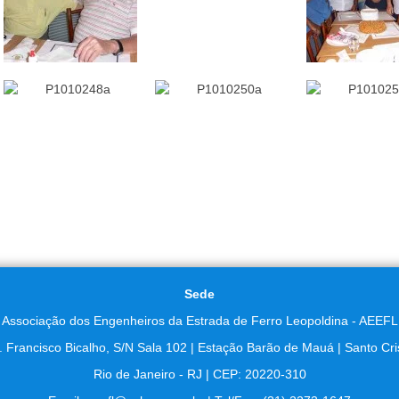
Sede
Associação dos Engenheiros da Estrada de Ferro Leopoldina - AEEFL
. Francisco Bicalho, S/N Sala 102 | Estação Barão de Mauá | Santo Cri
Rio de Janeiro - RJ | CEP: 20220-310