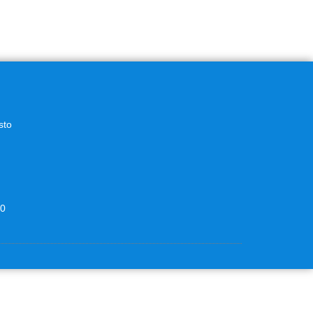
sto
00