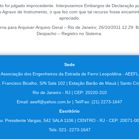
to foi julgado improcedente. Interpusemos Embargos de Declaração p
os Agravo de Instrumento, o que fez com que tal recurso fosse encami
apreciado.
a para Arquivar-Arquivo Geral – Rio de Janeiro; 26/10/2011 12:29: B
Despacho – Registro no Sistema.
Sede
Associação dos Engenheiros da Estrada de Ferro Leopoldina - AEEFL
. Francisco Bicalho, S/N Sala 102 | Estação Barão de Mauá | Santo Cri
Rio de Janeiro - RJ | CEP: 20220-310
Email: aeefl@yahoo.com.br | Tel/Fax: (21) 2273-1647
Escritório
v. Presidente Vargas, 542 SALA 1106 | CENTRO - RJ - CEP: 20071-0
Tels: 021- 2273-1647