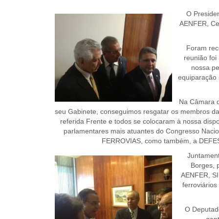
O Preside
AENFER, Cels
Foram rece
reunião fo
nossa pe
equiparação 
Na Câmara do
seu Gabinete, conseguimos resgatar os membros da
referida Frente e todos se colocaram à nossa dis
parlamentares mais atuantes do Congresso Nacion
FERROVIAS, como também, a DEFES
Juntament
Borges, 
AENFER, SIN
ferroviário
O Deputado