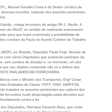
FL, Manoel Geraldo Costa e do Diretor Jurídico da
diversas reuniões, tratando dos assuntos pertinentes
ria.
alvão, colega ferroviário da antiga SR-1, Recife. A
retores da VALEC no sentido de realmente examinarem
ssão para que fosse examinada a possibilidade de
ções constam da Pauta do Acordo Coletivo de Trabalho
AEEFL em Brasília, Deputado Paulo Feijó. Através de
 com vários Deputados que aceitaram participar da
 que, sem sombra de dúvidas é, no momento, um dos
a que seu objetivo contemple não só a defesa das
 FRENTE PARLAMENTAR FERROVIÁRIA.
ência com o Ministro dos Transportes, Engº Cesar
uintes Entidades de Classe: FNTF, FAEF, AARFFSA,
ratados os assuntos pertinentes aos salários dos
ia ferroviária muito desprotegida pelas decisões que
rontalmente contra a lei.
dos Deputados, Henrique Eduardo Alves, que muito