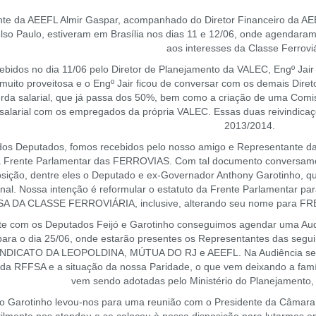
nte da AEEFL Almir Gaspar, acompanhado do Diretor Financeiro da AEE
o Paulo, estiveram em Brasília nos dias 11 e 12/06, onde agendaram 
aos interesses da Classe Ferroviá
bidos no dia 11/06 pelo Diretor de Planejamento da VALEC, Engº Jair G
i muito proveitosa e o Engº Jair ficou de conversar com os demais Di
rda salarial, que já passa dos 50%, bem como a criação de uma Comi
salarial com os empregados da própria VALEC. Essas duas reivindica
2013/2014.
s Deputados, fomos recebidos pelo nosso amigo e Representante da 
 Frente Parlamentar das FERROVIAS. Com tal documento conversamos
posição, dentre eles o Deputado e ex-Governador Anthony Garotinho,
al. Nossa intenção é reformular o estatuto da Frente Parlamentar par
A DA CLASSE FERROVIÁRIA, inclusive, alterando seu nome para
e com os Deputados Feijó e Garotinho conseguimos agendar uma Audi
para o dia 25/06, onde estarão presentes os Representantes das seg
DICATO DA LEOPOLDINA, MÚTUA DO RJ e AEEFL. Na Audiência serão t
s da RFFSA e a situação da nossa Paridade, o que vem deixando a famíl
vem sendo adotadas pelo Ministério do Planejamento, f
 Garotinho levou-nos para uma reunião com o Presidente da Câmara 