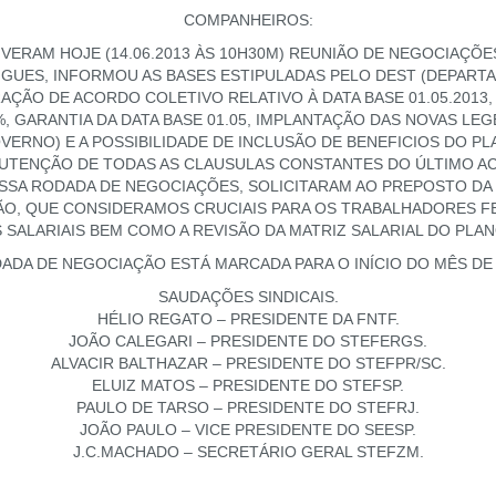
COMPANHEIROS:
VERAM HOJE (14.06.2013 ÀS 10H30M) REUNIÃO DE NEGOCIAÇÕE
IGUES, INFORMOU AS BASES ESTIPULADAS PELO DEST (DEPA
RAÇÃO DE ACORDO COLETIVO RELATIVO À DATA BASE 01.05.201
%, GARANTIA DA DATA BASE 01.05, IMPLANTAÇÃO DAS NOVAS LE
RNO) E A POSSIBILIDADE DE INCLUSÃO DE BENEFICIOS DO PL
UTENÇÃO DE TODAS AS CLAUSULAS CONSTANTES DO ÚLTIMO A
ESSA RODADA DE NEGOCIAÇÕES, SOLICITARAM AO PREPOSTO D
ÃO, QUE CONSIDERAMOS CRUCIAIS PARA OS TRABALHADORES FE
SALARIAIS BEM COMO A REVISÃO DA MATRIZ SALARIAL DO PLAN
ADA DE NEGOCIAÇÃO ESTÁ MARCADA PARA O INÍCIO DO MÊS DE 
SAUDAÇÕES SINDICAIS.
HÉLIO REGATO – PRESIDENTE DA FNTF.
JOÃO CALEGARI – PRESIDENTE DO STEFERGS.
ALVACIR BALTHAZAR – PRESIDENTE DO STEFPR/SC.
ELUIZ MATOS – PRESIDENTE DO STEFSP.
PAULO DE TARSO – PRESIDENTE DO STEFRJ.
JOÃO PAULO – VICE PRESIDENTE DO SEESP.
J.C.MACHADO – SECRETÁRIO GERAL STEFZM.