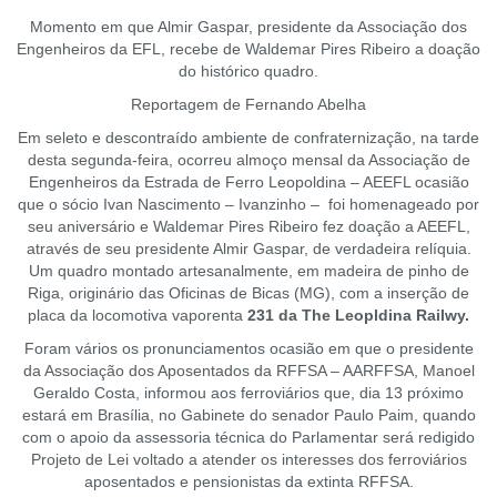
Momento em que Almir Gaspar, presidente da Associação dos
Engenheiros da EFL, recebe de Waldemar Pires Ribeiro a doação
do histórico quadro.
Reportagem de Fernando Abelha
Em seleto e descontraído ambiente de confraternização, na tarde
desta segunda-feira, ocorreu almoço mensal da Associação de
Engenheiros da Estrada de Ferro Leopoldina – AEEFL ocasião
que o sócio Ivan Nascimento – Ivanzinho – foi homenageado por
seu aniversário e Waldemar Pires Ribeiro fez doação a AEEFL,
através de seu presidente Almir Gaspar, de verdadeira relíquia.
Um quadro montado artesanalmente, em madeira de pinho de
Riga, originário das Oficinas de Bicas (MG), com a inserção de
placa da locomotiva vaporenta
231 da The Leopldina Railwy.
Foram vários os pronunciamentos ocasião em que o presidente
da Associação dos Aposentados da RFFSA – AARFFSA, Manoel
Geraldo Costa, informou aos ferroviários que, dia 13 próximo
estará em Brasília, no Gabinete do senador Paulo Paim, quando
com o apoio da assessoria técnica do Parlamentar será redigido
Projeto de Lei voltado a atender os interesses dos ferroviários
aposentados e pensionistas da extinta RFFSA.