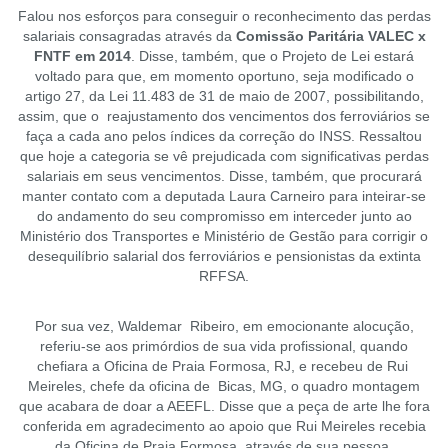
Falou nos esforços para conseguir o reconhecimento das perdas
salariais consagradas através da
Comissão Paritária VALEC x
FNTF em 2014
. Disse, também, que o Projeto de Lei estará
voltado para que, em momento oportuno, seja modificado o
artigo 27, da Lei 11.483 de 31 de maio de 2007, possibilitando,
assim, que o reajustamento dos vencimentos dos ferroviários se
faça a cada ano pelos índices da correção do INSS. Ressaltou
que hoje a categoria se vê prejudicada com significativas perdas
salariais em seus vencimentos. Disse, também, que procurará
manter contato com a deputada Laura Carneiro para inteirar-se
do andamento do seu compromisso em interceder junto ao
Ministério dos Transportes e Ministério de Gestão para corrigir o
desequilíbrio salarial dos ferroviários e pensionistas da extinta
RFFSA.
Por sua vez, Waldemar Ribeiro, em emocionante alocução,
referiu-se aos primórdios de sua vida profissional, quando
chefiara a Oficina de Praia Formosa, RJ, e recebeu de Rui
Meireles, chefe da oficina de Bicas, MG, o quadro montagem
que acabara de doar a AEEFL. Disse que a peça de arte lhe fora
conferida em agradecimento ao apoio que Rui Meireles recebia
da Oficina de Praia Formosa, através de sua pessoa.