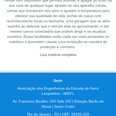
Pense num dispositivo que permita acender e apagar as luzes da
sua casa de qualquer lugar através do seu aparelho celular;
camas que monitoram seu sono e ajustam a temperatura para
otimizar sua qualidade de vida; portas de casas com
reconhecimento facial ou biometria; uma garagem que se abre
sozinha ao detectar que o veículo está se aproximando; e até
mesmo carros conectados que podem dirigir e se atualizar
sozinhos. Essas facilidades estão cada vez mais presentes no
cotidiano e prometem causar uma revolução na maneira de
produção e consumo.
Leia matéria completa
Sede
Associação dos Engenheiros da Estrada de Ferro
Leopoldina - AEEFL
Av. Francisco Bicalho, S/N Sala 102 | Estação Barão de
Mauá | Santo Cristo
Rio de Janeiro - RJ | CEP: 20220-310