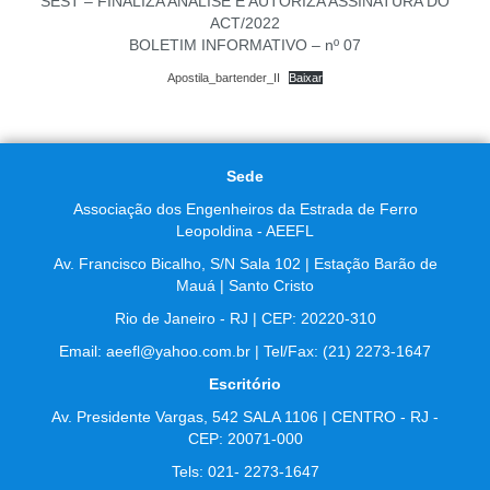
SEST – FINALIZA ANÁLISE E AUTORIZA ASSINATURA DO
ACT/2022
BOLETIM INFORMATIVO – nº 07
Apostila_bartender_II
Baixar
Sede
Associação dos Engenheiros da Estrada de Ferro
Leopoldina - AEEFL
Av. Francisco Bicalho, S/N Sala 102 | Estação Barão de
Mauá | Santo Cristo
Rio de Janeiro - RJ | CEP: 20220-310
Email: aeefl@yahoo.com.br | Tel/Fax: (21) 2273-1647
Escritório
Av. Presidente Vargas, 542 SALA 1106 | CENTRO - RJ -
CEP: 20071-000
Tels: 021- 2273-1647