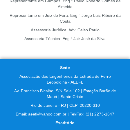
Representante em Campos: Eng.° Paulo Roberto Gomes de
Almeida
Representante em Juiz de Fora: Eng.° Jorge Luiz Ribeiro da
Costa
Assessoria Jurídica: Adv. Celso Paulo
Assessoria Técnica: Eng.º Jair José da Silva
Sede
Associação dos Engenheiros da Estrada de Ferro
Leopoldina - AEEFL
Av. Francisco Bicalho, S/N Sala 102 | Estação Barão de
Mauá | Santo Cristo
Rio de Janeiro - RJ | CEP: 20220-310
Email: aeefl@yahoo.com.br | Tel/Fax: (21) 2273-1647
Escritório