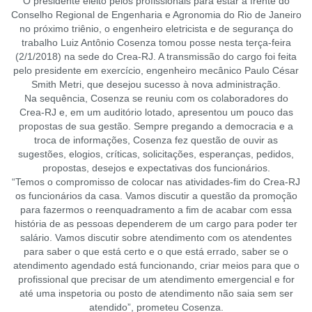
O presidente eleito pelos profissionais para estar à frente do
Conselho Regional de Engenharia e Agronomia do Rio de Janeiro
no próximo triênio, o engenheiro eletricista e de segurança do
trabalho Luiz Antônio Cosenza tomou posse nesta terça-feira
(2/1/2018) na sede do Crea-RJ. A transmissão do cargo foi feita
pelo presidente em exercício, engenheiro mecânico Paulo César
Smith Metri, que desejou sucesso à nova administração.
Na sequência, Cosenza se reuniu com os colaboradores do
Crea-RJ e, em um auditório lotado, apresentou um pouco das
propostas de sua gestão. Sempre pregando a democracia e a
troca de informações, Cosenza fez questão de ouvir as
sugestões, elogios, críticas, solicitações, esperanças, pedidos,
propostas, desejos e expectativas dos funcionários.
“Temos o compromisso de colocar nas atividades-fim do Crea-RJ
os funcionários da casa. Vamos discutir a questão da promoção
para fazermos o reenquadramento a fim de acabar com essa
história de as pessoas dependerem de um cargo para poder ter
salário. Vamos discutir sobre atendimento com os atendentes
para saber o que está certo e o que está errado, saber se o
atendimento agendado está funcionando, criar meios para que o
profissional que precisar de um atendimento emergencial e for
até uma inspetoria ou posto de atendimento não saia sem ser
atendido”, prometeu Cosenza.