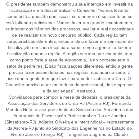
O presidente também demonstrou a sua intenção em investir na
fiscalização e em descentralizar o Conselho. “Vamos levantar
como está a questão dos fiscais, se o número é suficiente ou se
está faltando profissional. Vamos fazer um grande levantamento,
se inteirar dos trâmites dos processos, avaliar a real necessidade
de se realizar um novo concurso público. Cada região tem
características diferentes, então a ideia é fazer um seminário de
fiscalização em cada local para saber como a gente irá fazer a
fiscalização naquela região. A região serrana, por exemplo, tem
como ponto forte a área de agronomia, já no noroeste tem o
setor de pedreiras. E são fiscalizações diferentes, então a gente
precisa fazer esses debates nas regiões, não aqui na sede. É
isso que a gente tem que fazer para poder viabilizar o Crea. O
Conselho precisa atuar em defesa do profissional, das empresas
e da sociedade”, destacou.
Convidados para compor a mesa de debates, o presidente da
Associação dos Servidores do Crea-RJ (Ascrea-RJ), Fernando
Mendes Neto; o vice-presidente do Sindicato dos Servidores das
Autarquias de Fiscalização Profissional do Rio de Janeiro
(Sinsafispro-RJ), Adjarba Oliveira e a intersindical – representante
da Ascrea-RJ junto ao Sindicato dos Engenheiros no Estado do
Rio de Janeiro (Senge-RJ) -, engenheira agrônoma Cleude