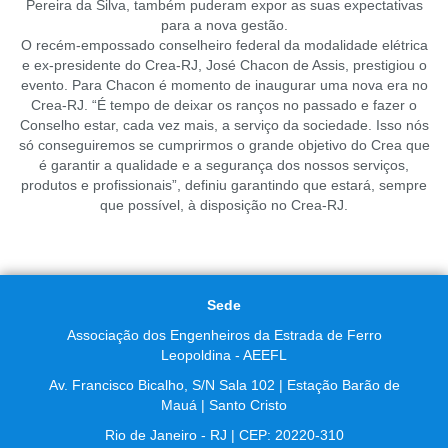
Pereira da Silva, também puderam expor as suas expectativas
para a nova gestão.
O recém-empossado conselheiro federal da modalidade elétrica
e ex-presidente do Crea-RJ, José Chacon de Assis, prestigiou o
evento. Para Chacon é momento de inaugurar uma nova era no
Crea-RJ. “É tempo de deixar os ranços no passado e fazer o
Conselho estar, cada vez mais, a serviço da sociedade. Isso nós
só conseguiremos se cumprirmos o grande objetivo do Crea que
é garantir a qualidade e a segurança dos nossos serviços,
produtos e profissionais”, definiu garantindo que estará, sempre
que possível, à disposição no Crea-RJ.
Sede
Associação dos Engenheiros da Estrada de Ferro
Leopoldina - AEEFL
Av. Francisco Bicalho, S/N Sala 102 | Estação Barão de
Mauá | Santo Cristo
Rio de Janeiro - RJ | CEP: 20220-310