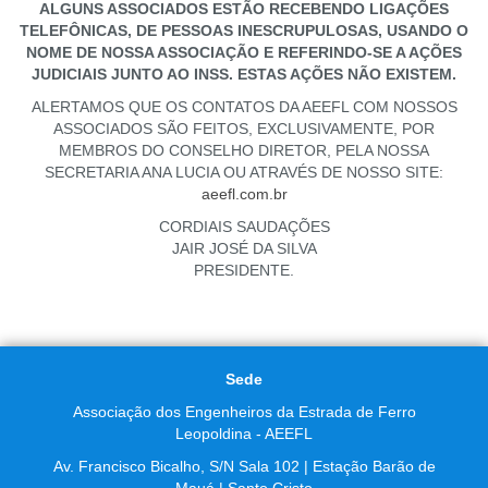
ALGUNS ASSOCIADOS ESTÃO RECEBENDO LIGAÇÕES
TELEFÔNICAS, DE PESSOAS INESCRUPULOSAS, USANDO O
NOME DE NOSSA ASSOCIAÇÃO E REFERINDO-SE A AÇÕES
JUDICIAIS JUNTO AO INSS. ESTAS AÇÕES NÃO EXISTEM.
ALERTAMOS QUE OS CONTATOS DA AEEFL COM NOSSOS
ASSOCIADOS SÃO FEITOS, EXCLUSIVAMENTE, POR
MEMBROS DO CONSELHO DIRETOR, PELA NOSSA
SECRETARIA ANA LUCIA OU ATRAVÉS DE NOSSO SITE:
aeefl.com.br
CORDIAIS SAUDAÇÕES
JAIR JOSÉ DA SILVA
PRESIDENTE.
Sede
Associação dos Engenheiros da Estrada de Ferro
Leopoldina - AEEFL
Av. Francisco Bicalho, S/N Sala 102 | Estação Barão de