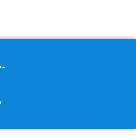
sto
00