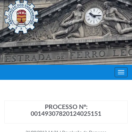
Decor
Festa
PROCESSO Nº:
00149307820124025151