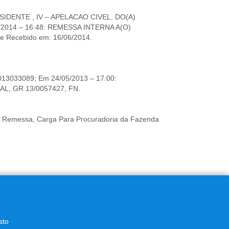
IDENTE , IV – APELACAO CIVEL, DO(A)
/2014 – 16:48: REMESSA INTERNA A(O)
Recebido em: 16/06/2014.
13033089; Em 24/05/2013 – 17:00:
L, GR 13/0057427, FN.
: Remessa, Carga Para Procuradoria da Fazenda
sto