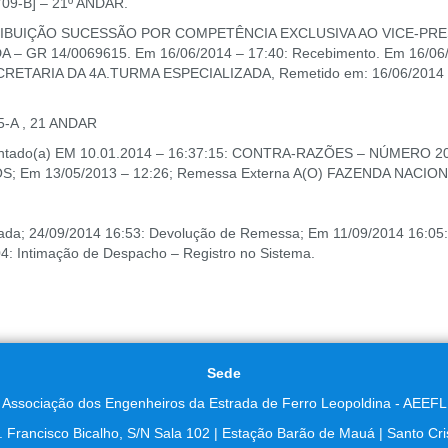
9-B] – 21º ANDAR.
 ATRIBUIÇÃO SUCESSÃO POR COMPETÊNCIA EXCLUSIVA AO VICE-PRES
 GR 14/0069615. Em 16/06/2014 – 17:40: Recebimento. Em 16/06
TARIA DA 4A.TURMA ESPECIALIZADA, Remetido em: 16/06/2014 e 
-A , 21 ANDAR
Juntado(a) EM 10.01.2014 – 16:37:15: CONTRA-RAZÕES – NÚMERO 20
 Em 13/05/2013 – 12:26; Remessa Externa A(O) FAZENDA NACIONA
tada; 24/09/2014 16:53: Devolução de Remessa; Em 11/09/2014 16:05
4: Intimação de Despacho – Registro no Sistema.
Sede
Associação dos Engenheiros da Estrada de Ferro Leopoldina - AEEFL
. Francisco Bicalho, S/N Sala 102 | Estação Barão de Mauá | Santo Cri