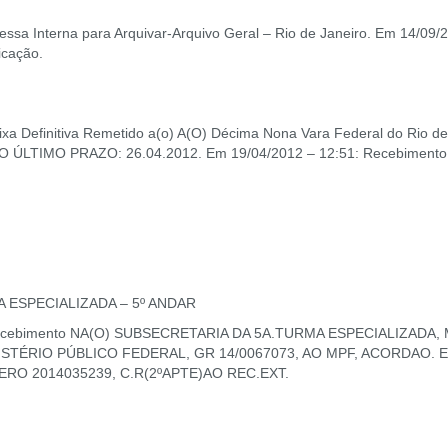
sa Interna para Arquivar-Arquivo Geral – Rio de Janeiro. Em 14/09/2
icação.
ixa Definitiva Remetido a(o) A(O) Décima Nona Vara Federal do Rio 
TA DO ÚLTIMO PRAZO: 26.04.2012. Em 19/04/2012 – 12:51: Recebim
 ESPECIALIZADA – 5º ANDAR
: Recebimento NA(O) SUBSECRETARIA DA 5A.TURMA ESPECIALIZADA
INISTÉRIO PÚBLICO FEDERAL, GR 14/0067073, AO MPF, ACORDAO. Em
ERO 2014035239, C.R(2ºAPTE)AO REC.EXT.