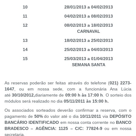
10
28/01/2013 a 04/02/2013
11
04/02/2013 a 08/02/2013
12
08/02/2013 a 18/02/2013
CARNAVAL
13
18/02/2013 a 25/02/2013
14
25/02/2013 a 04/03/2013
15
25/03/2013 a 01/04/2013
SEMANA SANTA
As reservas poderão ser feitas através do telefone (
021) 2273-
1647
, ou em nossa sede, com a funcionária Ana Lúcia
até
30/10/2012,
diariamente de
09:00 h às 17:00 h
. O sorteio dos
módulos será realizado no dia
05/11/2011
às
15:00 h.
Os associados sorteados deverão confirmar a reserva, com o
pagamento de
50%
do valor até o dia
10/11/2011
via
DEPÓSITO
BANCÁRIO IDENTIFICADO
em nossa conta corrente no
BANCO
BRADESCO –
AGÊNCIA: 1125 – C/C: 77824-9
ou em nossa
secretaria.